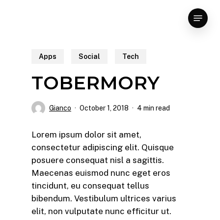
Skip
Menu
to
main
content
Apps
Social
Tech
TOBERMORY
Gianco
October 1, 2018
4 min read
Lorem ipsum dolor sit amet,
consectetur adipiscing elit. Quisque
posuere consequat nisl a sagittis.
Maecenas euismod nunc eget eros
tincidunt, eu consequat tellus
bibendum. Vestibulum ultrices varius
elit, non vulputate nunc efficitur ut.